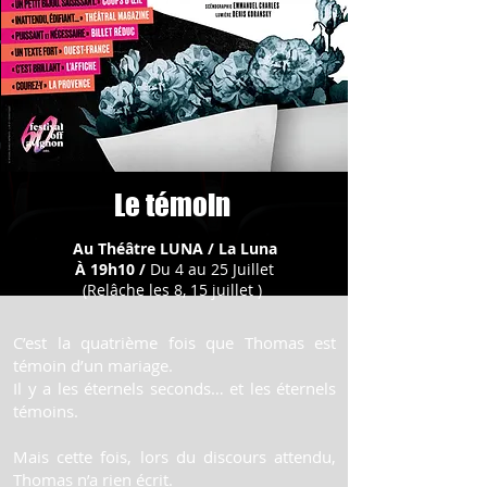
Le témoin
Au Théâtre LUNA / La Luna
À 19h10 /
Du 4 au 25 Juillet
(Relâche les 8, 15 juillet )
C’est la quatrième fois que Thomas est
témoin d’un mariage.
Il y a les éternels seconds… et les éternels
témoins.
Mais cette fois, lors du discours attendu,
Thomas n’a rien écrit.