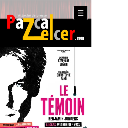
Attaché de presse​
. com