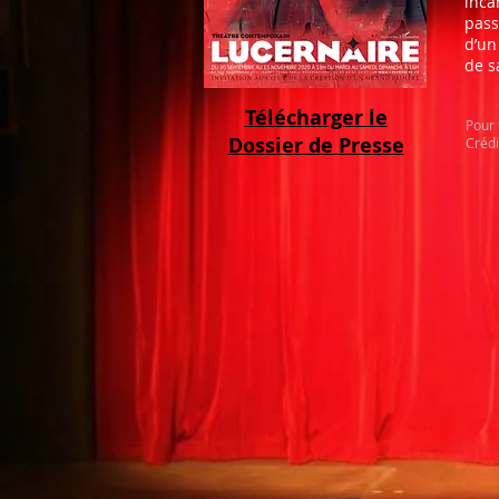
inca
pass
d’un
de s
Télécharger le
Pour 
Dossier de Presse
Crédi