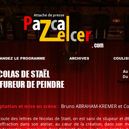
Attaché de presse​
. com
ANDEZ LE PROGRAMME
ARCHIVES
COULIS
COLAS DE STAËL
Au
Du 
 FUREUR DE PEINDRE
Repris
ptation et mise en scène :
Bruno ABRAHAM-KREMER et Co
écoute des lettres de Nicolas de Staël, on est saisi de stupeur et
effraction dans son atelier, au cœur de la création, dans son m