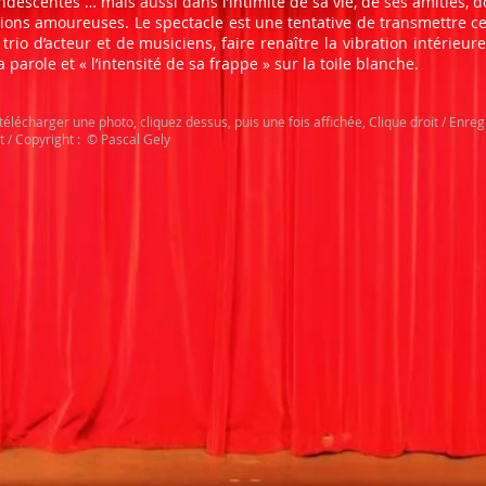
ndescentes … mais aussi dans l’intimité de sa vie, de ses amitiés, 
ions amoureuses. Le spectacle est une tentative de transmettre c
 trio d’acteur et de musiciens, faire renaître la vibration intérieure
a parole et « l’intensité de sa frappe » sur la toile blanche.
télécharger une photo, cliquez dessus, puis une fois affichée, Clique droit / Enreg
t / Copyright : © Pascal Gely