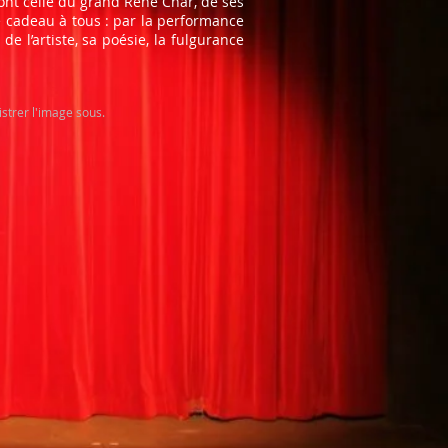
dont celle du grand René Char, de ses
e cadeau à tous : par la performance
 de l’artiste, sa poésie, la fulgurance
istrer l'image sous.