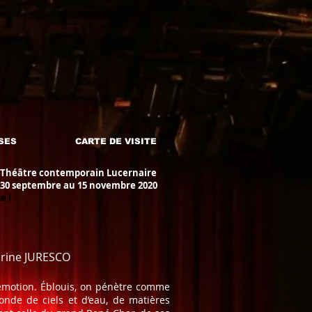
SES
CARTE DE VISITE
 Théâtre contemporain Lucernaire
30 septembre au 15 novembre 2020
e I
rine JURESCO
 d’émotion. Éblouis, on pénètre comme
onde de ciels et d’eau, de matières