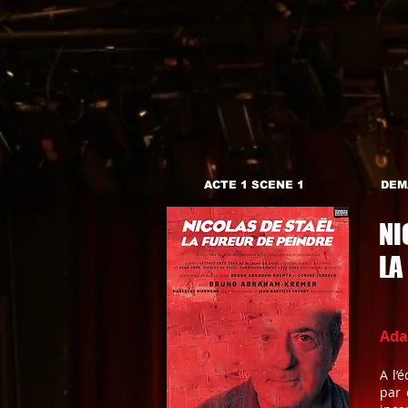
Webmaster Login
ACTE 1 SCENE 1
DEM
NI
LA
Ada
A l’
par 