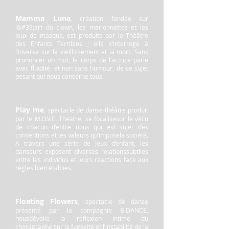
Mamma Luna
, création fondée sur
l&#39;art du clown, les marionnettes et les
jeux de masque, est produite par le Théâtre
des Enfants Terribles ; elle s’interroge à
l’inverse sur le vieillissement et la mort. Sans
prononcer un mot, le corps de l’actrice parle
avec fluidité, et non sans humour, de ce sujet
pesant qui nous concerne tous.
Play me
, spectacle de danse-théâtre produit
par le M.O.V.E. Theatre, se focalisesur le vécu
de chacun d’entre nous qui est sujet des
conventions et les valeurs qu’imposela société.
A travers une série de jeux d’enfant, les
danseurs exposent diverses relationssubtiles
entre les individus et leurs réactions face aux
règles bien établies.
Floating Flowers
, spectacle de danse
présenté par la compagnie B.DANCE,
nousdévoile la réflexion intime du
chorégraphe sur la fugacité et l’instabilité de la