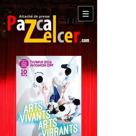
Attaché de presse​
. com