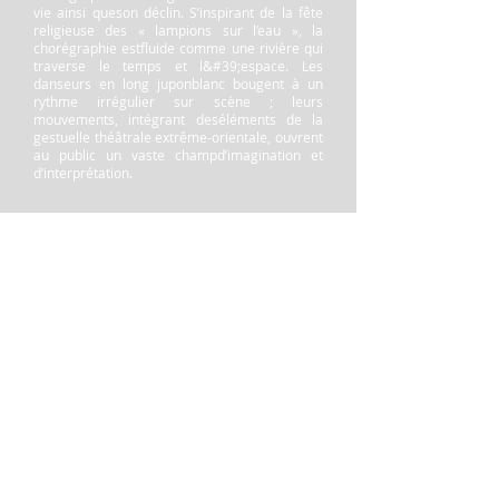
vie ainsi queson déclin. S’inspirant de la fête
religieuse des « lampions sur l’eau », la
chorégraphie estfluide comme une rivière qui
traverse le temps et l&#39;espace. Les
danseurs en long juponblanc bougent à un
rythme irrégulier sur scène ; leurs
mouvements, intégrant deséléments de la
gestuelle théâtrale extrême-orientale, ouvrent
au public un vaste champd’imagination et
d’interprétation.