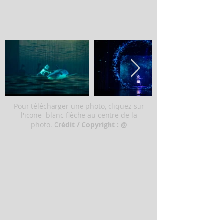
Pour télécharger une photo, cliquez sur
l'icone blanc flèche au centre de la
photo.
Crédit / Copyright : @