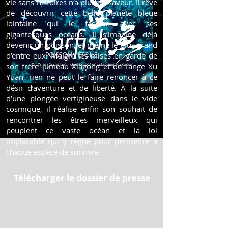
vie sans histoires
n’a plus de saveur. Il rêve
de découvrir cette belle planète bleue
lointaine qui le fascine
avec ses
gigantesques océans. Il s’imagine déjà
devenir un poisson, et même le plus
grand
d’entre eux. Malgré les mises en garde de
son frère jumeau Xiagong et de l’ange
Xu
Yuan, rien ne peut le faire renoncer à ce
désir d’aventure et de liberté. À la suite
d’une
plongée vertigineuse dans le vide
cosmique, il réalise enfin son souhait de
rencontrer
les êtres merveilleux qui
peuplent ce vaste océan et la loi
implacable qui y règne pour
permettre à
chaque espèce de survivre.
Télécharger le dossier de presse