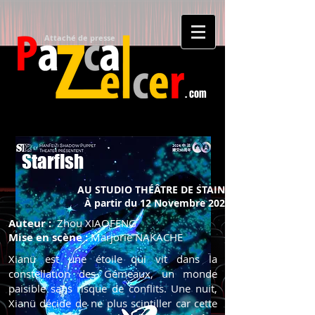
Attaché de presse​
. com
Starfish
AU STUDIO THÉÂTRE DE STAINS
À partir du 12 Novembre 2024
Auteur :
Zhou XIAOFENG
Mise en scène :
Marjorie NAKACHE
Xianü est une étoile qui vit dans la
constellation des Gémeaux, un monde
paisible sans
risque de conflits. Une nuit,
Xianü décide de ne plus scintiller car cette