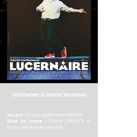
Télécharger le dossier de presse
Auteur :
Bruno ABRAHAM-KREMER
Mise en scène :
Corine JURESCO et
Bruno ABRAHAM-KREMER