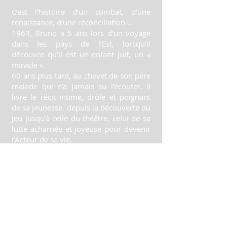
C’est l’histoire d’un combat, d’une
renaissance, d’une réconciliation …
1963, Bruno a 5 ans lors d’un voyage
dans les pays de l’Est, lorsqu’il
découvre qu’il est un enfant juif, un «
miracle ».
60 ans plus tard, au chevet de son père
malade qui n’a jamais su l’écouter, il
livre le récit intime, drôle et poignant
de sa jeunesse, depuis la découverte du
Jeu jusqu’à celle du théâtre, celui de sa
lutte acharnée et joyeuse pour devenir
l’Acteur de sa vie.