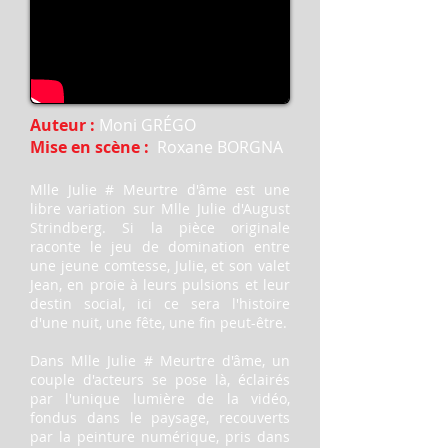
Auteur :
Moni GRÉGO
Mise en scène :
Roxane BORGNA
Mlle Julie # Meurtre d'âme est une
libre variation sur Mlle Julie d'August
Strindberg. Si la pièce originale
raconte le jeu de domination entre
une jeune comtesse, Julie, et son valet
Jean, en proie à leurs pulsions et leur
destin social, ici ce sera l'histoire
d'une nuit, une fête, une fin peut-être.
Dans Mlle Julie # Meurtre d'âme, un
couple d'acteurs se pose là, éclairés
par l'unique lumière de la vidéo,
fondus dans le paysage, recouverts
par la peinture numérique, pris dans