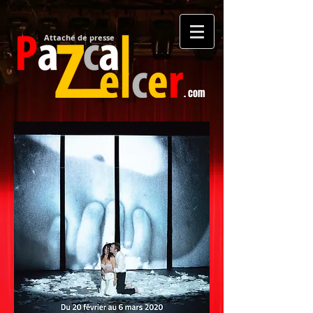
Attaché de presse​
. com