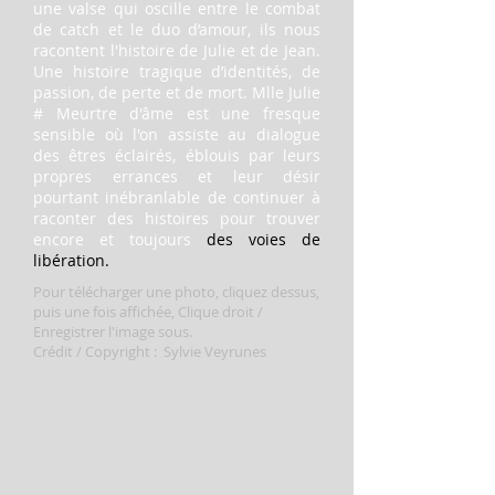
une valse qui oscille entre le combat
de catch et le duo d’amour, ils nous
racontent l'histoire de Julie et de Jean.
Une histoire tragique d’identités, de
passion, de perte et de mort. Mlle Julie
# Meurtre d'âme est une fresque
sensible où l'on assiste au dialogue
des êtres éclairés, éblouis par leurs
propres errances et leur désir
pourtant inébranlable de continuer à
raconter des histoires pour trouver
encore et toujours
des voies de
libération.
Pour télécharger une photo, cliquez dessus,
puis une fois affichée, Clique droit /
Enregistrer l'image sous.
Crédit / Copyright : Sylvie Veyrunes