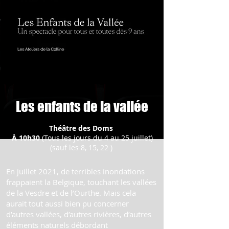
Les enfants de la vallée
Théâtre des Doms
À 10h30
(Tous les jours du 4 au 25 juillet)
(sauf les 8, 15, 22 )
En juillet 2021, de terribles inondations
frappaient la Belgique, touchant les vallées
de la Vesdre et de l’Ourthe. Mais cela
aurait tout aussi bien pu concerner
d’autres vallées, d’autres rivières, d’autres
éléments naturels débordant