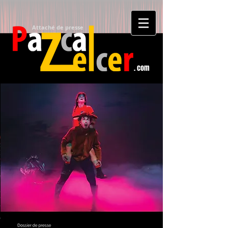
Attaché de presse​
. com