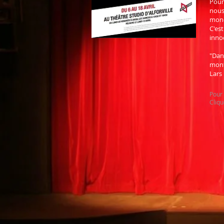
Pour
nous
mond
C'es
inno
"Dan
mont
Lars
Pour 
Cliqu