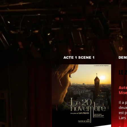
Webmaster Login
ACTE 1 SCENE 1
DEM
LE 
Aute
Mise
Il a
deux 
est p
Lars