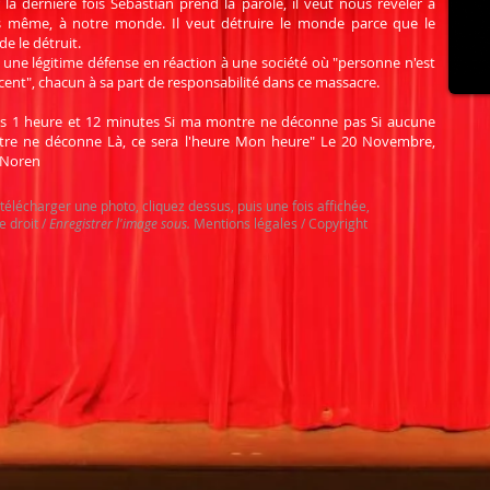
 la dernière fois Sebastian prend la parole, il veut nous révéler à
 même, à notre monde. Il veut détruire le monde parce que le
e le détruit.
t une légitime défense en réaction à une société où "personne n'est
cent", chacun à sa part de responsabilité dans ce massacre.
s 1 heure et 12 minutes Si ma montre ne déconne pas Si aucune
re ne déconne Là, ce sera l'heure Mon heure" Le 20 Novembre,
 Noren
télécharger une photo, cliquez dessus, puis une fois affichée,
e droit /
Enregistrer l'image sous.
Mentions légales / Copyright