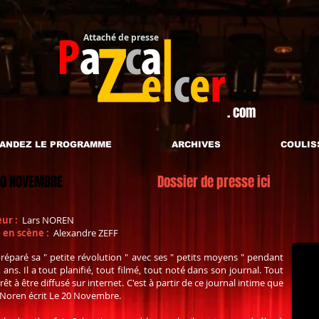
Attaché de presse​
. com
ANDEZ LE PROGRAMME
ARCHIVES
COULIS
20 NOVEMBRE
Dossier de presse ici
ur :
Lars NOREN
 en scène :
Alexandre ZEFF
 préparé sa " petite révolution " avec ses " petits moyens " pendant
ans. Il a tout planifié, tout filmé, tout noté dans son journal. Tout
rêt à être diffusé sur internet. C'est à partir de ce journal intime que
 Noren écrit Le 20 Novembre.