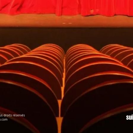
sui
s droits réservés
n.com