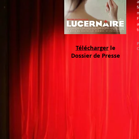
a
f
m
F
a
t
P
Télécharger
le
C
Dossier de Presse