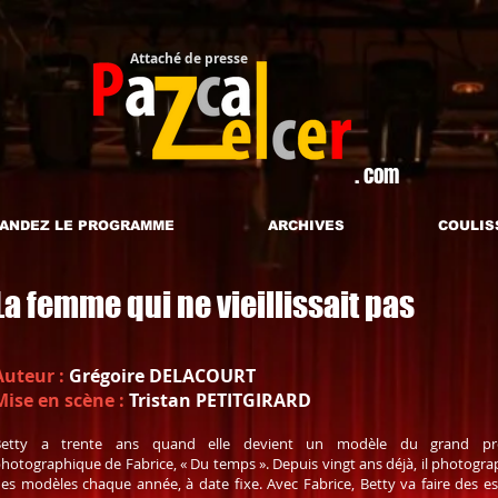
Attaché de presse​
. com
ANDEZ LE PROGRAMME
ARCHIVES
COULIS
La femme qui ne vieillissait pas
Auteur :
Grégoire DELACOURT
Mise en scène :
Tristan PETITGIRARD
Betty a trente ans quand elle devient un modèle du grand pro
hotographique de Fabrice, « Du temps ». Depuis vingt ans déjà, il photogra
es modèles chaque année, à date fixe. Avec Fabrice, Betty va faire des es