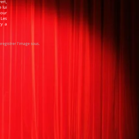
ert,
 lui
pour
 Les
ty a
nregistrer l'image sous.