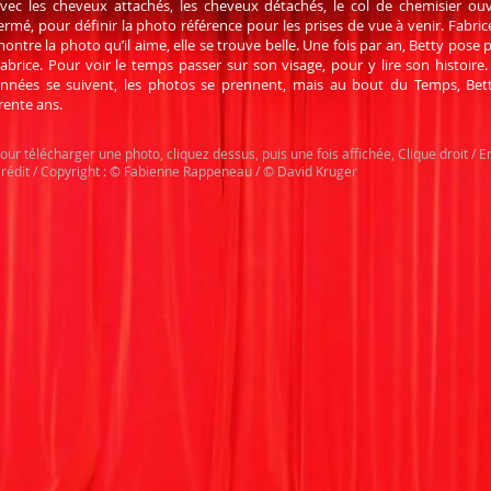
vec les cheveux attachés, les cheveux détachés, le col de chemisier ouv
ermé, pour définir la photo référence pour les prises de vue à venir. Fabrice
ontre la photo qu’il aime, elle se trouve belle. Une fois par an, Betty pose 
abrice. Pour voir le temps passer sur son visage, pour y lire son histoire.
nnées se suivent, les photos se prennent, mais au bout du Temps, Bet
rente ans.
our télécharger une photo, cliquez dessus, puis une fois affichée, Clique droit / E
rédit / Copyright : © Fabienne Rappeneau / © David Kruger