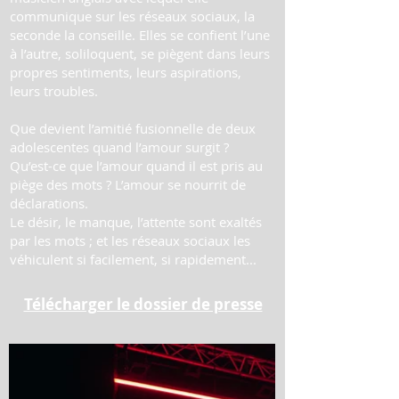
communique sur les réseaux sociaux, la
seconde la conseille. Elles se confient l’une
à l’autre, soliloquent, se piègent dans leurs
propres sentiments, leurs aspirations,
leurs troubles.
Que devient l’amitié fusionnelle de deux
adolescentes quand l’amour surgit ?
Qu’est-ce que l’amour quand il est pris au
piège des mots ? L’amour se nourrit de
déclarations.
Le désir, le manque, l’attente sont exaltés
par les mots ; et les réseaux sociaux les
véhiculent si facilement, si rapidement...
Télécharger le dossier de presse