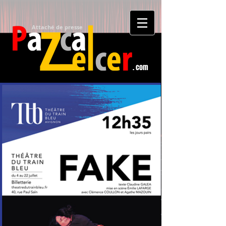
Attaché de presse​
. com