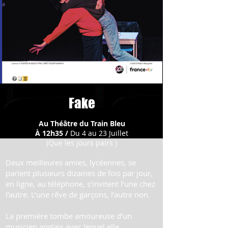
Fake
Au Théâtre du Train Bleu
À 12h35 /
Du 4 au 23 Juillet
(Que les jours pairs )
Deux meilleures amies, lycéennes, se
parlent plusieurs dizaines de fois par jour,
en ligne, au téléphone, s’invitent l’une chez
l’autre. L’une rêve de garçons, l’autre non.
La première tombe amoureuse d’un
musicien anglais avec lequel elle