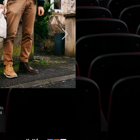
to.
st